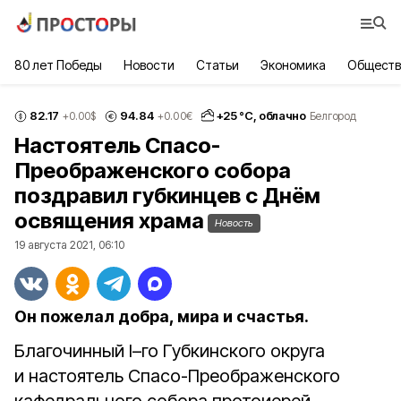
80 лет Победы
Новости
Статьи
Экономика
Обществ
82.17
94.84
+
25
°С,
облачно
+0.00
$
+0.00
€
Белгород
Настоятель Спасо-
Преображенского собора
поздравил губкинцев с Днём
освящения храма
Новость
19 августа 2021, 06:10
Он пожелал добра, мира и счастья.
Благочинный I–го Губкинского округа
и настоятель Спасо-Преображенского