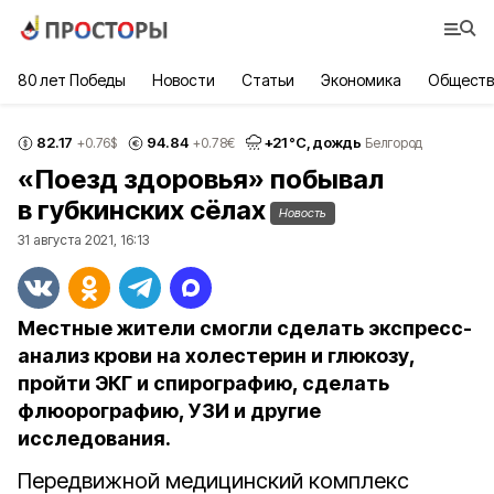
80 лет Победы
Новости
Статьи
Экономика
Обществ
82.17
94.84
+
21
°С,
дождь
+0.76
$
+0.78
€
Белгород
«Поезд здоровья» побывал
в губкинских сёлах
Новость
31 августа 2021, 16:13
Местные жители смогли сделать экспресс-
анализ крови на холестерин и глюкозу,
пройти ЭКГ и спирографию, сделать
флюорографию, УЗИ и другие
исследования.
Передвижной медицинский комплекс