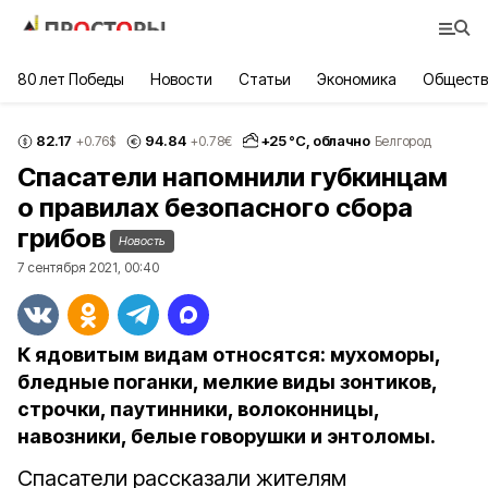
80 лет Победы
Новости
Статьи
Экономика
Обществ
82.17
94.84
+
25
°С,
облачно
+0.76
$
+0.78
€
Белгород
Спасатели напомнили губкинцам
о правилах безопасного сбора
грибов
Новость
7 сентября 2021, 00:40
К ядовитым видам относятся: мухоморы,
бледные поганки, мелкие виды зонтиков,
строчки, паутинники, волоконницы,
навозники, белые говорушки и энтоломы.
Спасатели рассказали жителям