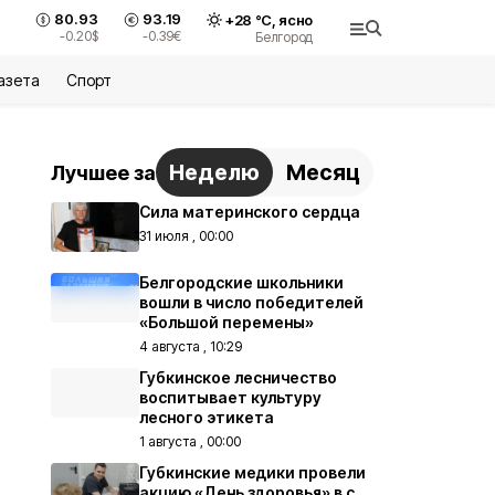
80.93
93.19
+
28
°С,
ясно
-0.20
$
-0.39
€
Белгород
азета
Спорт
Неделю
Месяц
Лучшее за
Сила материнского сердца
31 июля , 00:00
Белгородские школьники
вошли в число победителей
«Большой перемены»
4 августа , 10:29
Губкинское лесничество
воспитывает культуру
лесного этикета
1 августа , 00:00
Губкинские медики провели
акцию «День здоровья» в с.