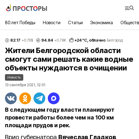
80 лет Победы
Новости
Статьи
Экономика
Обществ
82.17
94.84
+
24
°С,
облачно
+0.76
$
+0.78
€
Белгород
Жители Белгородской области
смогут сами решать какие водные
объекты нуждаются в очищении
Новость
13 сентября 2021, 12:01
В следующем году власти планируют
провести работы более чем на 100 км
площади прудов и рек.
Врио губернатора
Вячеслав Гладков