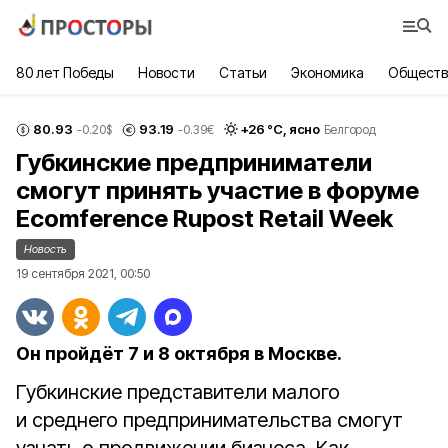
80 лет Победы
Новости
Статьи
Экономика
Обществ
80.93
93.19
+
26
°С,
ясно
-0.20
$
-0.39
€
Белгород
Губкинские предприниматели
смогут принять участие в форуме
Ecomference Rupost Retail Week
Новость
19 сентября 2021, 00:50
Он пройдёт 7 и 8 октября в Москве.
Губкинские представители малого
и среднего предпринимательства смогут