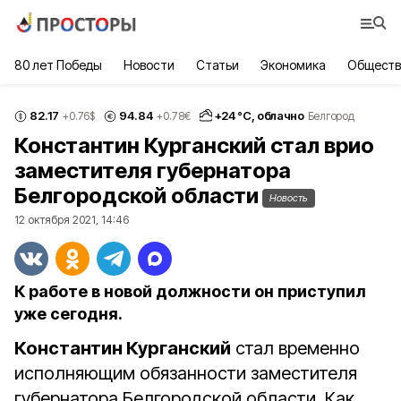
80 лет Победы
Новости
Статьи
Экономика
Обществ
82.17
94.84
+
24
°С,
облачно
+0.76
$
+0.78
€
Белгород
Константин Курганский стал врио
заместителя губернатора
Белгородской области
Новость
12 октября 2021, 14:46
К работе в новой должности он приступил
уже сегодня.
Константин Курганский
стал временно
исполняющим обязанности заместителя
губернатора Белгородской области. Как