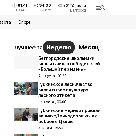
81.41
94.06
+
21
°С,
ясно
+0.48
$
+0.87
€
Белгород
азета
Спорт
Неделю
Месяц
Лучшее за
Белгородские школьники
вошли в число победителей
«Большой перемены»
4 августа , 10:29
Губкинское лесничество
воспитывает культуру
лесного этикета
1 августа , 00:00
Губкинские медики провели
акцию «День здоровья» в с.
Бобровы Дворы
31 июля , 15:50