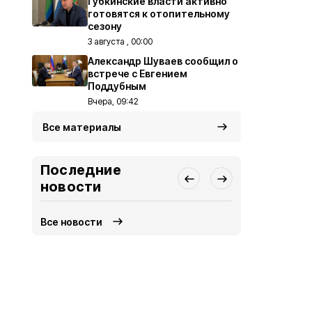
Губкинские власти активно
готовятся к отопительному
сезону
3 августа , 00:00
Александр Шуваев сообщил о
встрече с Евгением
Поддубным
Вчера, 09:42
Все материалы
Последние
новости
Все новости