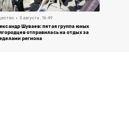
щество
5 августа , 16:49
ександр Шуваев: пятая группа юных
лгородцев отправилась на отдых за
еделами региона