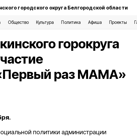
нского городского округа Белгородской области
а
Общество
Культура
Политика
Афиша
Проекты
Г
инского горокруга
участие
 «Первый раз МАМА»
бря.
социальной политики администрации