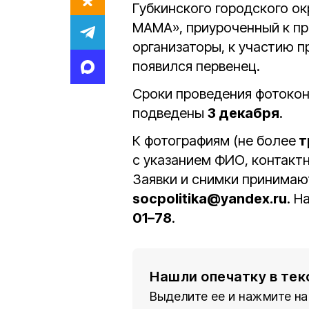
Губкинского городского ок
МАМА», приуроченный к пр
организаторы, к участию п
появился первенец.
Сроки проведения фотокон
подведены
3 декабря
.
К фотографиям (не более
т
с указанием ФИО, контакт
Заявки и снимки принимают
socpolitika@yandex.ru
. Н
01–78
.
Нашли опечатку в тек
Выделите ее и нажмите на