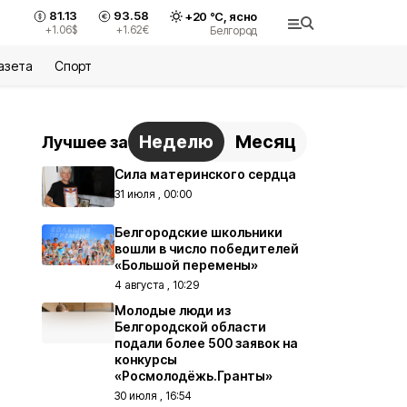
81.13
93.58
+
20
°С,
ясно
+1.06
$
+1.62
€
Белгород
азета
Спорт
Неделю
Месяц
Лучшее за
Сила материнского сердца
31 июля , 00:00
Белгородские школьники
вошли в число победителей
«Большой перемены»
4 августа , 10:29
Молодые люди из
Белгородской области
подали более 500 заявок на
конкурсы
«Росмолодёжь.Гранты»
30 июля , 16:54