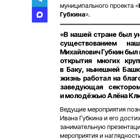
муниципального проекта «
Губкина
».
«В нашей стране был у
существованием на
Михайлович Губкин
был 
открытия многих кру
в Баку, нынешней Башк
жизнь работал на благ
заведующая секторо
и молодёжью
Алёна Кл
Ведущие мероприятия поз
Ивана Губкина и его дост
занимательную презентаци
мероприятия и наглядности