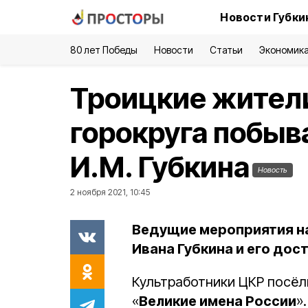
Новости Губки
80 лет Победы
Новости
Статьи
Экономик
Троицкие жители
горокруга побыв
И.М. Губкина
Новость
2 ноября 2021, 10:45
Ведущие мероприятия н
Ивана Губкина и его дос
Культработники ЦКР посёл
«
Великие имена России
»