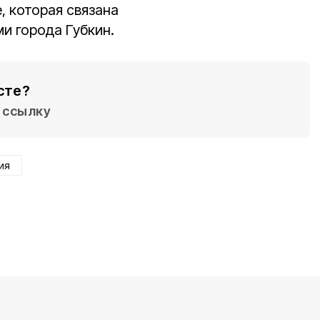
, которая связана
и города Губкин.
сте?
ссылку
ия