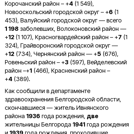
Корочанский район – +
4
(1 549),
Новооскольский городской округ – +
6
(1
453), Валуйский городской округ — всего
1 198
заболевших, Волоконовский район —
+
12
(1 107), Красногвардейский район – +
7
(1
324), Грайворонский городской округ —
+
12
(734), Чернянский район — +
5
(676),
Ровеньский район – +
3
(597), Вейделевский
район –+
1
(466), Красненский район –
+
4
(389).
Как сообщили в департаменте
здравоохранения Белгородской области,
скончавшиеся — житель Ивнянского
района
1936
года рождения,
две
жительницы Белгорода
1941
года рождения
и
1939
года рождения, проходившие