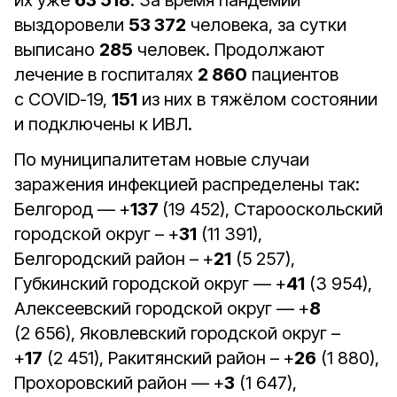
их уже
63 518
. За время пандемии
выздоровели
53 372
человека, за сутки
выписано
285
человек. Продолжают
лечение в госпиталях
2 860
пациентов
с COVID-19,
151
из них в тяжёлом состоянии
и подключены к ИВЛ.
По муниципалитетам новые случаи
заражения инфекцией распределены так:
Белгород — +
137
(19 452), Старооскольский
городской округ – +
31
(11 391),
Белгородский район – +
21
(5 257),
Губкинский городской округ — +
41
(3 954),
Алексеевский городской округ — +
8
(2 656), Яковлевский городской округ –
+
17
(2 451), Ракитянский район – +
26
(1 880),
Прохоровский район — +
3
(1 647),