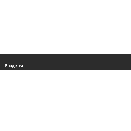
Разделы
80 лет Победы
Новости
Статьи
Экономика
Культура
Общество
Политика
Афиша