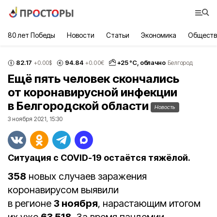
80 лет Победы
Новости
Статьи
Экономика
Обществ
82.17
94.84
+
25
°С,
облачно
+0.00
$
+0.00
€
Белгород
Ещё пять человек скончались
от коронавирусной инфекции
в Белгородской области
Новость
3 ноября 2021, 15:30
Ситуация с COVID-19 остаётся тяжёлой.
358
новых случаев заражения
коронавирусом выявили
в регионе
3 ноября
, нарастающим итогом