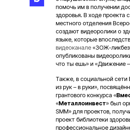
помочь им в получении д
здоровья. В ходе проекта 
местного отделения Всеро
создают видеоролики о зд
языке, которые впоследст
видеоканале
«ЗОЖ-ликбез и
опубликованы видеоролики
что ты ешь» и «Движение – 
Также, в социальной сети
из рук – в руки», посвящё
грантового конкурса «
Вмес
«
Металлоинвест
» был ор
SMM» для проектов, получи
проект библиотеки здоров
профессиональное дизайне