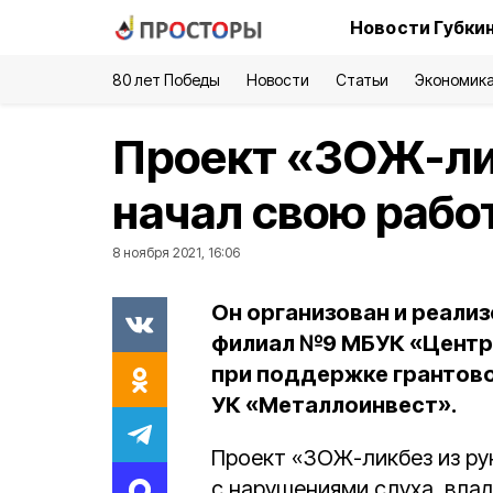
Новости Губки
80 лет Победы
Новости
Статьи
Экономик
Проект «ЗОЖ-лик
начал свою работ
8 ноября 2021, 16:06
Он организован и реали
филиал №9 МБУК «Центр
при поддержке грантово
УК «Металлоинвест».
Проект «ЗОЖ-ликбез из ру
с нарушениями слуха, вла