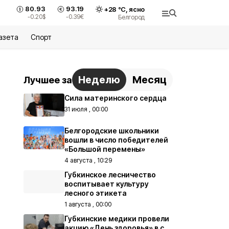
80.93
93.19
+
28
°С,
ясно
-0.20
$
-0.39
€
Белгород
азета
Спорт
Неделю
Месяц
Лучшее за
Сила материнского сердца
31 июля , 00:00
Белгородские школьники
вошли в число победителей
«Большой перемены»
4 августа , 10:29
Губкинское лесничество
воспитывает культуру
лесного этикета
1 августа , 00:00
Губкинские медики провели
акцию «День здоровья» в с.