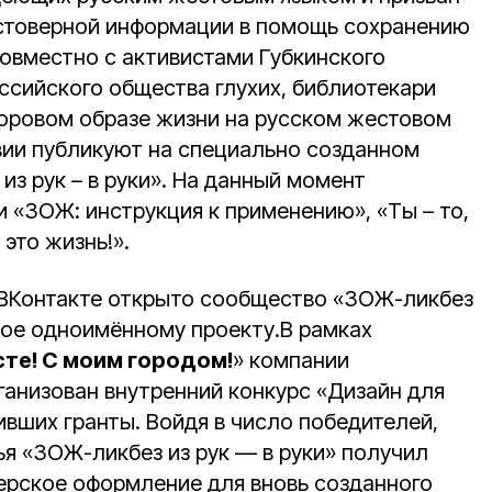
остоверной информации в помощь сохранению
совместно с активистами Губкинского
ссийского общества глухих, библиотекари
оровом образе жизни на русском жестовом
вии публикуют на специально созданном
з рук – в руки». На данный момент
 «ЗОЖ: инструкция к применению», «Ты – то,
это жизнь!».
 ВКонтакте открыто сообщество «ЗОЖ-ликбез
нное одноимённому проекту.В рамках
те! С моим городом!
» компании
ганизован внутренний конкурс «Дизайн для
вших гранты. Войдя в число победителей,
ья «ЗОЖ-ликбез из рук — в руки» получил
рское оформление для вновь созданного