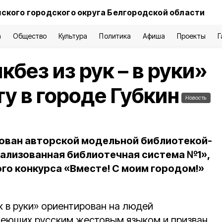
нского городского округа Белгородской области
а
Общество
Культура
Политика
Афиша
Проекты
Г
без из рук – в руки»
у в городе Губкин
Новость
зован авторской модельной библиотекой-
ализованная библиотечная система №1»,
го конкурса «Вместе! С моим городом!»
к в руки» ориентирован на людей
деющих русским жестовым языком и призван