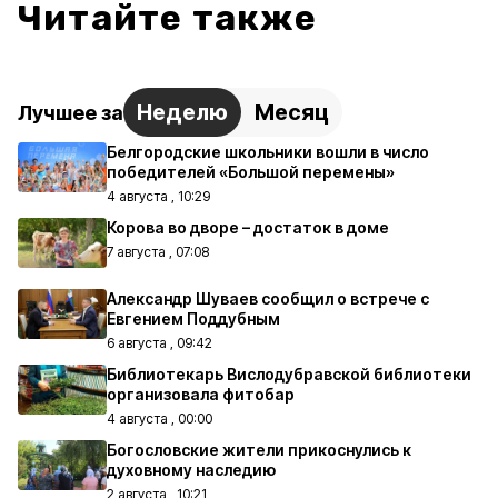
Читайте также
Неделю
Месяц
Лучшее за
Белгородские школьники вошли в число
победителей «Большой перемены»
4 августа , 10:29
Корова во дворе – достаток в доме
7 августа , 07:08
Александр Шуваев сообщил о встрече с
Евгением Поддубным
6 августа , 09:42
Библиотекарь Вислодубравской библиотеки
организовала фитобар
4 августа , 00:00
Богословские жители прикоснулись к
духовному наследию
2 августа , 10:21