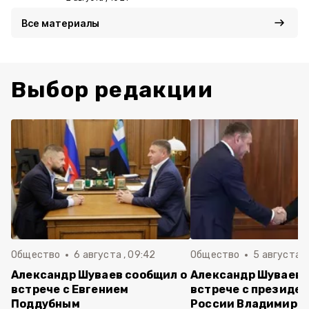
Все материалы
Выбор редакции
Общество
6 августа , 09:42
Общество
5 августа , 
Александр Шуваев сообщил о
Александр Шуваев 
встрече с Евгением
встрече с президе
Поддубным
России Владимиро