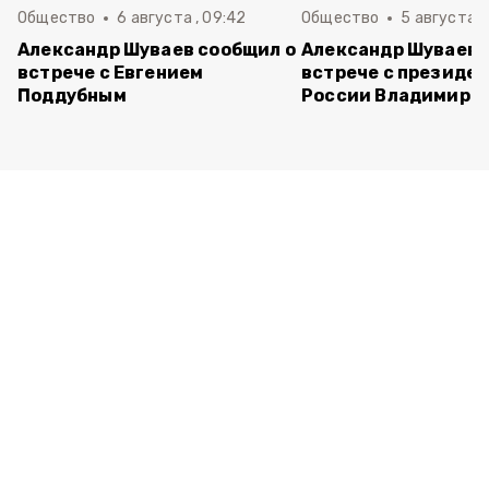
Общество
6 августа , 09:42
Общество
5 августа , 
Александр Шуваев сообщил о
Александр Шуваев 
встрече с Евгением
встрече с президе
Поддубным
России Владимиро