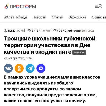
80 лет Победы
Новости
Статьи
Экономика
Обществ
82.17
94.84
+
29
°С,
облачно
+0.76
$
+0.78
€
Белгород
Троицкие школьники губкинской
территории участвовали в Дне
качества и экодиктанте
Новость
23 ноября 2021, 00:48
В рамках урока учащиеся младших классов
научились выделять из общего
ассортимента продукты со знаком
качества, получили представление о том,
какие товары его получают и почему.