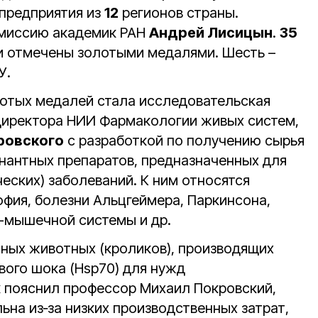
 предприятия из
12
регионов страны.
омиссию академик РАН
Андрей Лисицын
.
35
и отмечены золотыми медалями. Шесть –
У.
отых медалей стала исследовательская
директора НИИ Фармакологии живых систем,
ровского
с разработкой по получению сырья
нантных препаратов, предназначенных для
еских) заболеваний. К ним относятся
фия, болезни Альцгеймера, Паркинсона,
о-мышечной системы и др.
нных животных (кроликов), производящих
вого шока (Hsp70) для нужд
 пояснил профессор Михаил Покровский,
ьна из‑за низких производственных затрат,