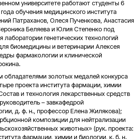
венном университете работают студенты 6
 года обучения медицинского института
ений Патраханов, Олеся Пученкова, Анастасия
Вероника Беляева и Юлия Степенко под
я лаборатории генетических технологий
 для биомедицины и ветеринарии Алексея
едры фармакологии и клинической
рокина.
им обладателями золотых медалей конкурса
етыре проекта института фармации, химии
Состав и технология лекарственных средств
(руководитель – завкафедрой
ии, д. ф. н., профессор Елена Жилякова);
рбционной композиции для нейтрализации
ьскохозяйственных животных» (рук. проекта:
итута фармации, химии и биологии, к. б. н.