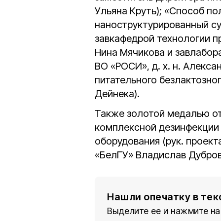
Ульяна Круть); «Способ п
наноструктурированный сух
завкафедрой технологии про
Нина Мячикова и завлабор
ВО «РОСИ», д. х. н. Алекс
питательного безлактозного
Дейнека).
Также золотой медалью от
комплексной дезинфекции
оборудования (рук. проект
«БелГУ» Владислав Дубров
Нашли опечатку в тек
Выделите ее и нажмите на