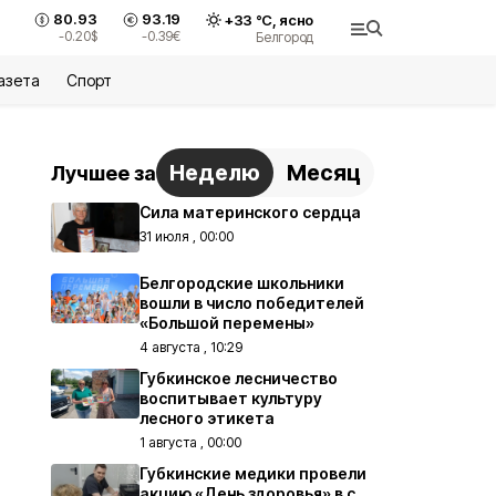
80.93
93.19
+
33
°С,
ясно
-0.20
$
-0.39
€
Белгород
азета
Спорт
Неделю
Месяц
Лучшее за
Сила материнского сердца
31 июля , 00:00
Белгородские школьники
вошли в число победителей
«Большой перемены»
4 августа , 10:29
Губкинское лесничество
воспитывает культуру
лесного этикета
1 августа , 00:00
Губкинские медики провели
акцию «День здоровья» в с.