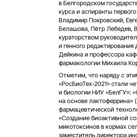
в Белгородском государст
курса и аспиранты первого
Владимир Покровский, Евг
Белашова, Пётр Лебедев, 
кураторством руководител
и генного редактирования
Дейкина и профессора каф
фармакологии Михаила Ко
Отметим, что наряду с эт
«РосБиоТех-2021» стали ч
и биологии НИУ «БелГУ»: «
на основе лактоферрина» 
фармацевтической технолог
«Создание биоактивной со
микотоксинов в кормах сел
заместитель директора инст