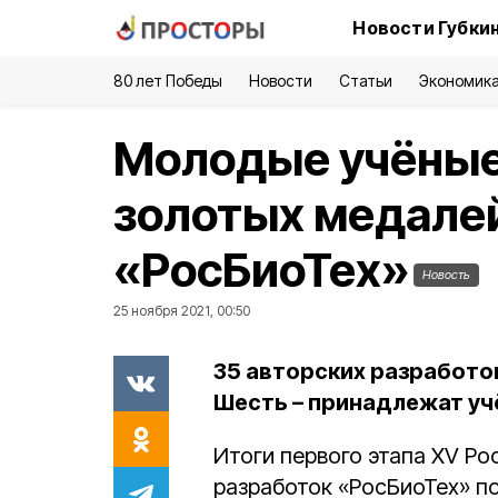
Новости Губки
80 лет Победы
Новости
Статьи
Экономик
Молодые учёные
золотых медале
«РосБиоТех»
Новость
25 ноября 2021, 00:50
35 авторских разработо
Шесть – принадлежат уч
Итоги первого этапа XV Р
разработок «РосБиоТех» по