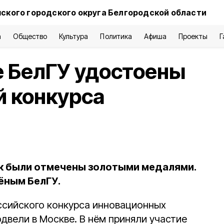
нского городского округа Белгородской области
а
Общество
Культура
Политика
Афиша
Проекты
Г
 БелГУ удостоены
й конкурса
к были отмечены золотыми медалями.
ёным БелГУ.
оссийского конкурса инновационных
двели в Москве. В нём приняли участие