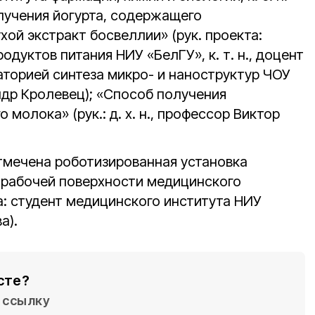
олучения йогурта, содержащего
ой экстракт босвеллии» (рук. проекта:
дуктов питания НИУ «БелГУ», к. т. н., доцент
аторией синтеза микро- и наноструктур ЧОУ
андр Кролевец); «Способ получения
 молока» (рук.: д. х. н., профессор Виктор
мечена роботизированная установка
 рабочей поверхности медицинского
а: студент медицинского института НИУ
а).
сте?
ссылку