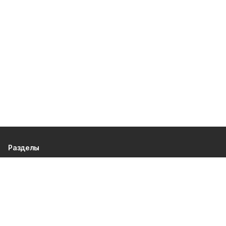
Разделы
80 лет Победы
Новости
Статьи
Экономика
Культура