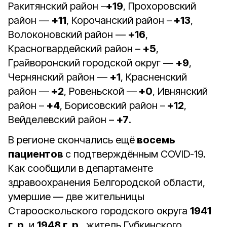
Ракитянский район –
+19
, Прохоровский
район —
+11
, Корочанский район –
+13
,
Волоконовский район —
+16
,
Красногвардейский район –
+5
,
Грайворонский городской округ —
+9
,
Чернянский район —
+1
, Красненский
район —
+2
, Ровеньской —
+0
, Ивнянский
район –
+4
, Борисовский район –
+12
,
Вейделевский район –
+7
.
В регионе скончались ещё
восемь
пациентов
с подтверждённым COVID-19.
Как сообщили в департаменте
здравоохранения Белгородской области,
умершие — две жительницы
Старооскольского городского округа
1941
г. р.
и
1948 г. р.
, житель Губкинского