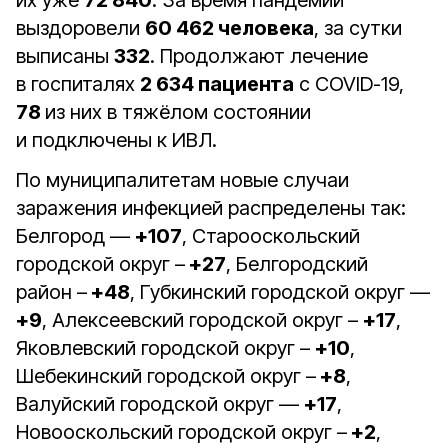
их уже
72 840
. За время пандемии
выздоровели
60 462 человека
, за сутки
выписаны
332
. Продолжают лечение
в госпиталях
2 634 пациента
с COVID-19,
78
из них в тяжёлом состоянии
и подключены к ИВЛ.
По муниципалитетам новые случаи
заражения инфекцией распределены так:
Белгород —
+107
, Старооскольский
городской округ –
+27
, Белгородский
район –
+48
, Губкинский городской округ —
+9
, Алексеевский городской округ –
+17
,
Яковлевский городской округ –
+10
,
Шебекинский городской округ –
+8
,
Валуйский городской округ —
+17
,
Новооскольский городской округ –
+2
,