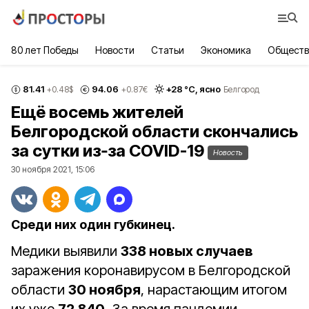
80 лет Победы
Новости
Статьи
Экономика
Обществ
81.41
94.06
+
28
°С,
ясно
+0.48
$
+0.87
€
Белгород
Ещё восемь жителей
Белгородской области скончались
за сутки из‑за COVID-19
Новость
30 ноября 2021, 15:06
Среди них один губкинец.
Медики выявили
338 новых случаев
заражения коронавирусом в Белгородской
области
30 ноября
, нарастающим итогом