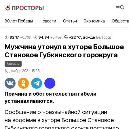
80 лет Победы
Новости
Статьи
Экономика
Обществ
82.17
94.84
+
22
°С,
дождь
+0.76
$
+0.78
€
Белгород
Мужчина утонул в хуторе Большое
Становое Губкинского горокруга
Новость
6 декабря 2021, 15:28
Причина и обстоятельства гибели
устанавливаются.
Сообщение о чрезвычайной ситуации
на водоёме в хуторе Большое Становое
Губкинского городского округа поступило