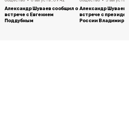
Общество
6 августа , 09:42
Общество
5 августа , 
Александр Шуваев сообщил о
Александр Шуваев 
встрече с Евгением
встрече с президе
Поддубным
России Владимиро