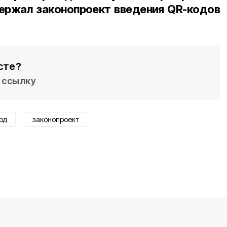
ержал законопроект введения QR-кодов
сте?
ссылку
од
законопроект