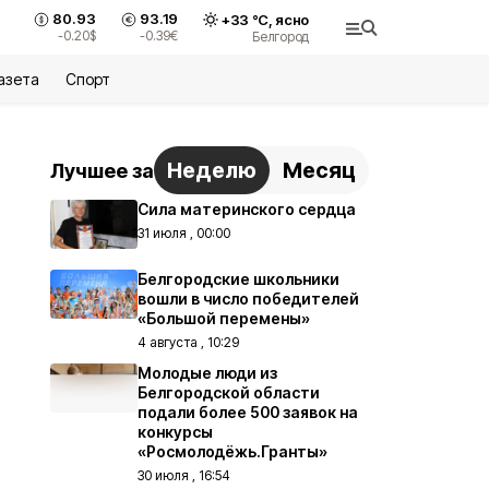
80.93
93.19
+
33
°С,
ясно
-0.20
$
-0.39
€
Белгород
азета
Спорт
Неделю
Месяц
Лучшее за
Сила материнского сердца
31 июля , 00:00
Белгородские школьники
вошли в число победителей
«Большой перемены»
4 августа , 10:29
Молодые люди из
Белгородской области
подали более 500 заявок на
конкурсы
«Росмолодёжь.Гранты»
30 июля , 16:54