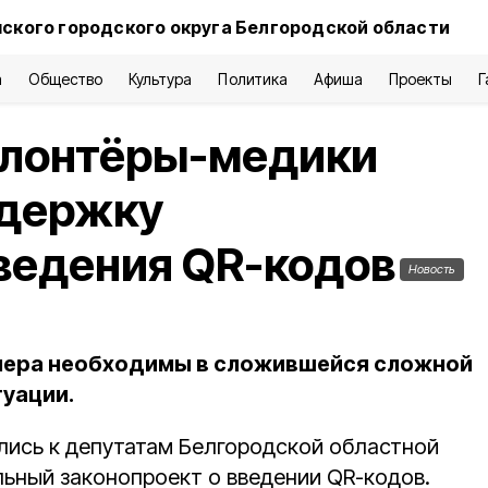
нского городского округа Белгородской области
а
Общество
Культура
Политика
Афиша
Проекты
Г
олонтёры-медики
ддержку
ведения QR-кодов
Новость
 мера необходимы в сложившейся сложной
уации.
ись к депутатам Белгородской областной
ьный законопроект о введении QR-кодов.