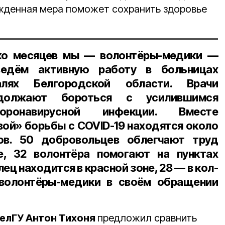
ужденная мера поможет сохранить здоровье
ко месяцев мы — волонтёры-медики —
ведём активную работу в больницах
лях Белгородской области. Врачи
одолжают бороться с усилившимся
коронавирусной инфекции. Вместе
вой» борьбы с COVID-19 находятся около
ов. 50 добровольцев облегчают труд
е, 32 волонтёра помогают на пунктах
ец находится в красной зоне, 28 — в кол-
волонтёры-медики в своём обращении
елГУ Антон Тихоня
предложил сравнить