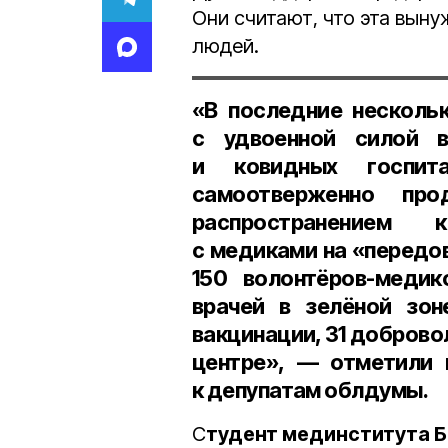
Они считают, что эта вын
людей.
«В последние несколь
с удвоенной силой 
и ковидных госпита
самоотверженно пр
распространением 
с медиками на «передо
150 волонтёров-медик
врачей в зелёной зон
вакцинации, 31 добровол
центре», — отметили 
к депупатам облдумы.
С
тудент мединститута Б