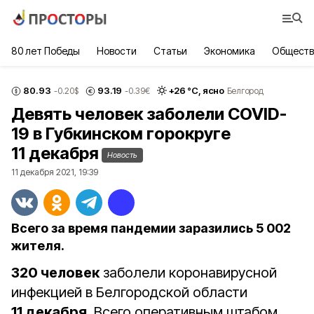
80 лет Победы
Новости
Статьи
Экономика
Обществ
80.93
93.19
+
26
°С,
ясно
-0.20
$
-0.39
€
Белгород
Девять человек заболели COVID-
19 в Губкинском горокруге
11 декабря
Новость
11 декабря 2021, 19:39
Всего за время пандемии заразились 5 002
жителя.
320 человек
заболели коронавирусной
инфекцией в Белгородской области
11 декабря
. Всего оперативным штабом