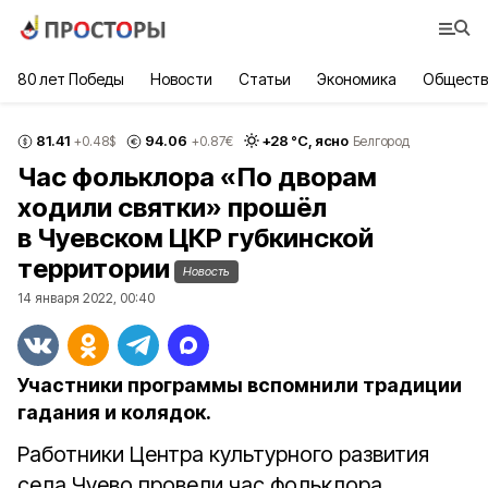
80 лет Победы
Новости
Статьи
Экономика
Обществ
81.41
94.06
+
28
°С,
ясно
+0.48
$
+0.87
€
Белгород
Час фольклора «По дворам
ходили святки» прошёл
в Чуевском ЦКР губкинской
территории
Новость
14 января 2022, 00:40
Участники программы вспомнили традиции
гадания и колядок.
Работники Центра культурного развития
села Чуево провели час фольклора