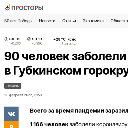
80 лет Победы
Новости
Статьи
Экономика
Обществ
80.93
93.19
+
28
°С,
ясно
-0.20
$
-0.39
€
Белгород
90 человек заболели
в Губкинском горокр
Новость
20 февраля 2022, 12:50
Всего за время пандемии заразил
1 166 человек
заболели коронавиру