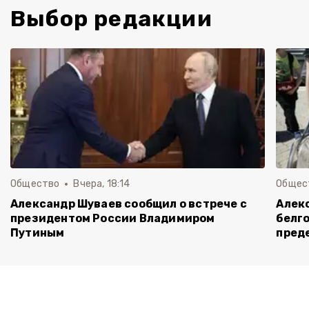
Выбор редакции
Общество
Вчера, 18:14
Общес
Александр Шуваев сообщил о встрече с
Алекс
президентом России Владимиром
белго
Путиным
пред