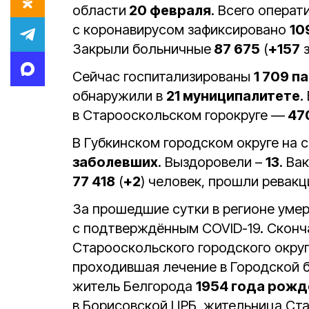
области
20 февраля
. Всего опера
с коронавирусом зафиксировано
10
Закрыли больничные
87 675
(
+157
з
Сейчас госпитализированы
1 709 п
обнаружили в
21 муниципалитете
.
в Старооскольском горокруге —
47
В Губкинском городском округе на 
заболевших
. Выздоровели –
13
. Ва
77 418
(
+2
) человек, прошли ревак
За прошедшие сутки в регионе уме
с подтверждённым COVID-19. Скон
Старооскольского городского окру
проходившая лечение в Городской 
житель Белгорода
1954 года рожд
в Борисовской ЦРБ, жительница Ста