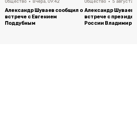
Общество
Вчера, 09:42
Общество
5 августа , 
Александр Шуваев сообщил о
Александр Шуваев 
встрече с Евгением
встрече с президе
Поддубным
России Владимиро