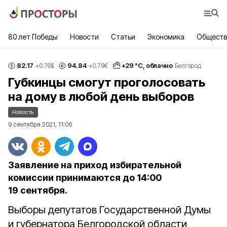
80 лет Победы
Новости
Статьи
Экономика
Обществ
82.17
94.84
+
29
°С,
облачно
+0.76
$
+0.78
€
Белгород
Губкинцы смогут проголосовать
на дому в любой день выборов
Новость
9 сентября 2021, 11:06
Заявление на приход избирательной
комиссии принимаются до 14:00
19 сентября.
Выборы депутатов Государственной Думы
и губернатора Белгородской области