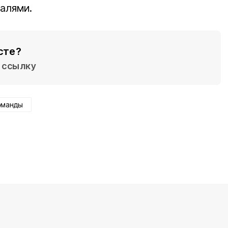
алями.
сте?
ссылку
оманды