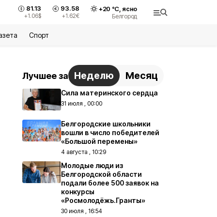
81.13
93.58
+
20
°С,
ясно
+1.06
$
+1.62
€
Белгород
азета
Спорт
Неделю
Месяц
Лучшее за
Сила материнского сердца
31 июля , 00:00
Белгородские школьники
вошли в число победителей
«Большой перемены»
4 августа , 10:29
Молодые люди из
Белгородской области
подали более 500 заявок на
конкурсы
«Росмолодёжь.Гранты»
30 июля , 16:54