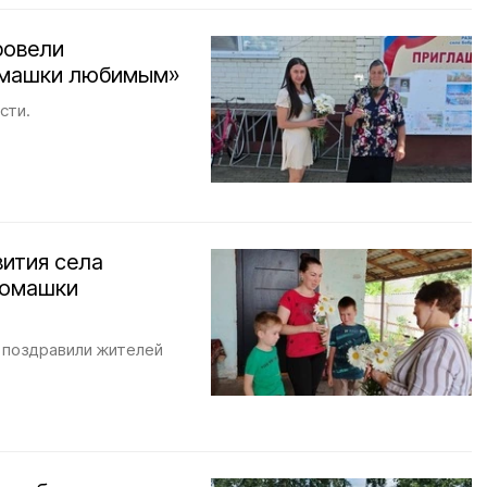
ровели
омашки любимым»
сти.
вития села
ромашки
и поздравили жителей