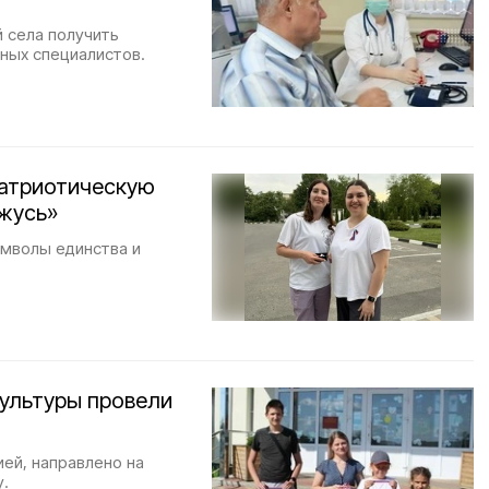
 села получить
ных специалистов.
патриотическую
ржусь»
имволы единства и
ультуры провели
ей, направлено на
у.