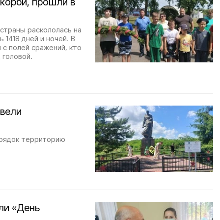
корби, прошли в
й страны раскололась на
 1418 дней и ночей. В
 с полей сражений, кто
 головой.
овели
орядок территорию
ли «День