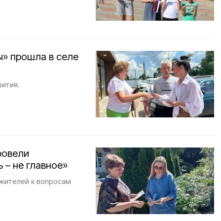
ы» прошла в селе
вития.
ровели
 – не главное»
 жителей к вопросам