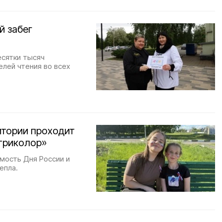
й забег
есятки тысяч
лей чтения во всех
итории проходит
триколор»
мость Дня России и
епла.