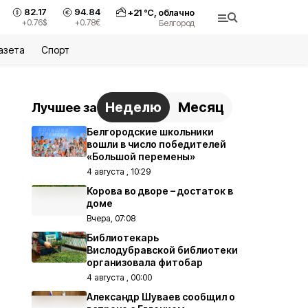
82.17
94.84
+
21
°С,
облачно
+0.76
$
+0.78
€
Белгород
азета
Спорт
Неделю
Месяц
Лучшее за
Белгородские школьники
вошли в число победителей
«Большой перемены»
4 августа , 10:29
Корова во дворе – достаток в
доме
Вчера, 07:08
Библиотекарь
Вислодубравской библиотеки
организовала фитобар
4 августа , 00:00
Александр Шуваев сообщил о