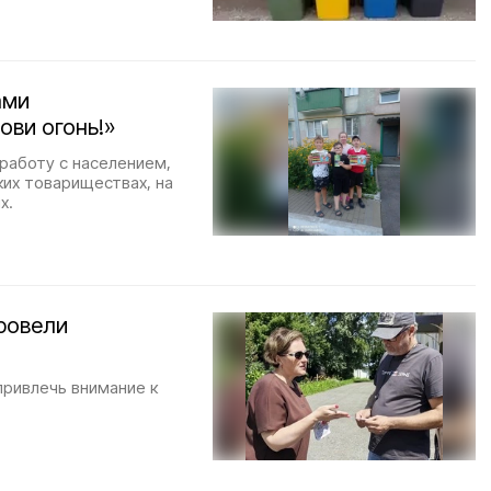
ами
ови огонь!»
работу с населением,
ких товариществах, на
х.
ровели
ривлечь внимание к