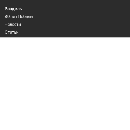
Разделы
80 лет Победы
Новости
Статьи
Экономика
Культура
Общество
Политика
Афиша
Проекты
Газета
Спорт
О проекте
Об издании
Правила использования