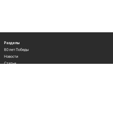
Разделы
80 лет Победы
Новости
Статьи
Экономика
Культура
Общество
Политика
Афиша
Проекты
Газета