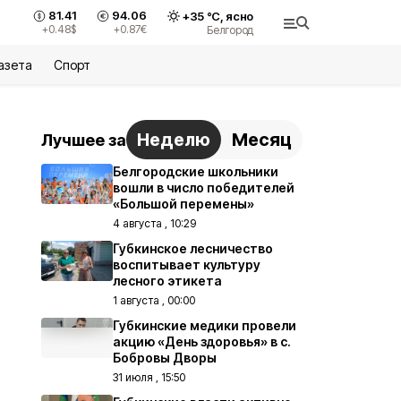
81.41
94.06
+
35
°С,
ясно
+0.48
$
+0.87
€
Белгород
азета
Спорт
Неделю
Месяц
Лучшее за
Белгородские школьники
вошли в число победителей
«Большой перемены»
4 августа , 10:29
Губкинское лесничество
воспитывает культуру
лесного этикета
1 августа , 00:00
Губкинские медики провели
акцию «День здоровья» в с.
Бобровы Дворы
31 июля , 15:50