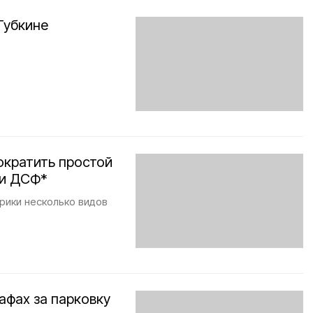
Губкине
ократить простой
ки ДСФ*
рики несколько видов
афах за парковку