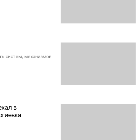
ть систем, механизмов
ехал в
ргиевка