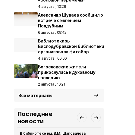
4 августа , 10:29
Александр Шуваев сообщил о
встрече с Евгением
Поддубным
6 августа , 09:42
Библиотекарь
Вислодубравской библиотеки
организовала фитобар
4 августа , 00:00
Богословские жители
прикоснулись к духовному
наследию
2 августа , 10:21
Все материалы
Последние
новости
В библиотеке им. В.М. Шаповалова
Культработ