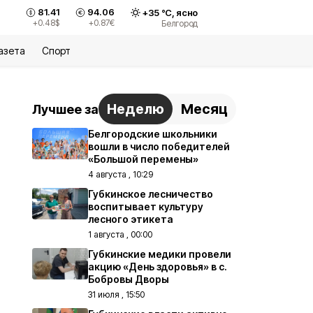
81.41
94.06
+
35
°С,
ясно
+0.48
$
+0.87
€
Белгород
азета
Спорт
Неделю
Месяц
Лучшее за
Белгородские школьники
вошли в число победителей
«Большой перемены»
4 августа , 10:29
Губкинское лесничество
воспитывает культуру
лесного этикета
1 августа , 00:00
Губкинские медики провели
акцию «День здоровья» в с.
Бобровы Дворы
31 июля , 15:50