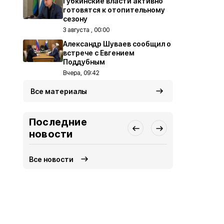
Губкинские власти активно
готовятся к отопительному
сезону
3 августа , 00:00
Александр Шуваев сообщил о
встрече с Евгением
Поддубным
Вчера, 09:42
Все материалы
Последние
новости
Все новости