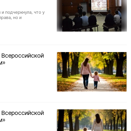
и подчеркнула, что у
рава, но и
о Всероссийской
м»
о Всероссийской
м»