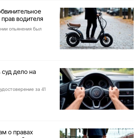
обвинительное
 прав водителя
янии опьянения был
 суд дело на
удостоверение за 41
ам о правах