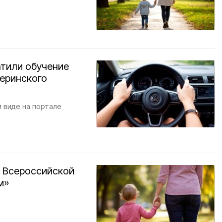
атили обучение
теринского
 виде на портале
о Всероссийской
м»