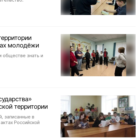
территории
вах молодёжи
м обществе знать и
сударства»
ской территории
, записанные в
 актах Российской