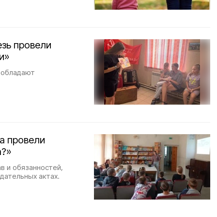
езь провели
и»
и обладают
а провели
а?»
в и обязанностей,
дательных актах.