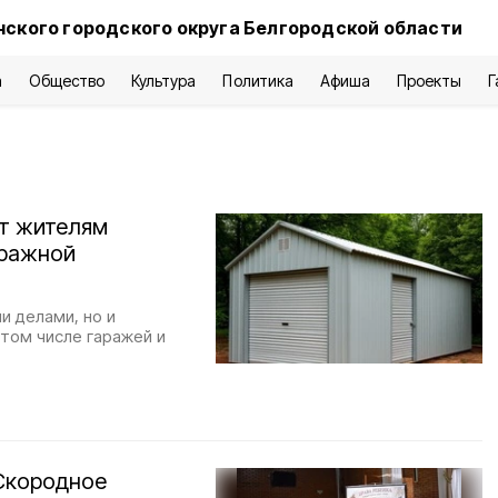
нского городского округа Белгородской области
а
Общество
Культура
Политика
Афиша
Проекты
Г
т жителям
аражной
и делами, но и
том числе гаражей и
Скородное