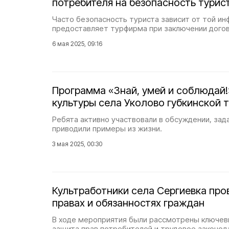
потребителя на безопасность турис
Часто безопасность туриста зависит от той и
предоставляет турфирма при заключении догов
6 мая 2025, 09:16
Программа «Знай, умей и соблюдай
культуры села Уколово губкинской 
Ребята активно участвовали в обсуждении, зад
приводили примеры из жизни.
3 мая 2025, 00:30
Культработники села Сергиевка про
правах и обязанностях граждан
В ходе мероприятия были рассмотрены ключев
защита прав потребителей и трудовое законод