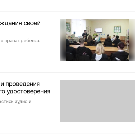
ажданин своей
о правах ребёнка.
ии проведения
го удостоверения
естись аудио и