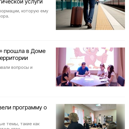
тической услуги
нформации, которую ему
ора.
!» прошла в Доме
территории
авали вопросы и
вели программу о
ые темы, такие как
ательство.