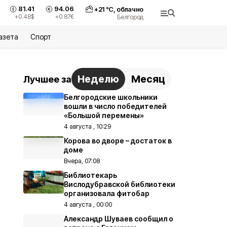
81.41
94.06
+
21
°С,
облачно
+0.48
$
+0.87
€
Белгород
азета
Спорт
Неделю
Месяц
Лучшее за
Белгородские школьники
вошли в число победителей
«Большой перемены»
4 августа , 10:29
Корова во дворе – достаток в
доме
Вчера, 07:08
Библиотекарь
Вислодубравской библиотеки
организовала фитобар
4 августа , 00:00
Александр Шуваев сообщил о