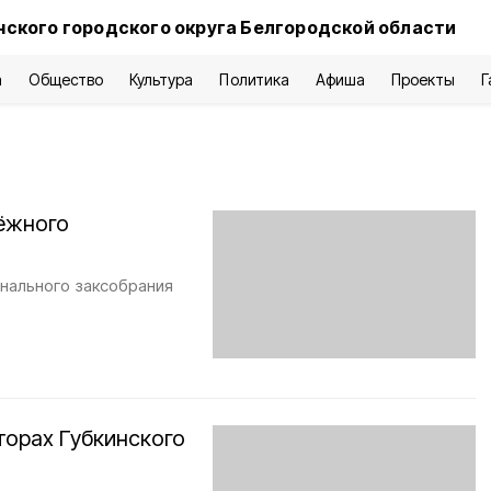
нского городского округа Белгородской области
а
Общество
Культура
Политика
Афиша
Проекты
Г
дёжного
нального заксобрания
торах Губкинского