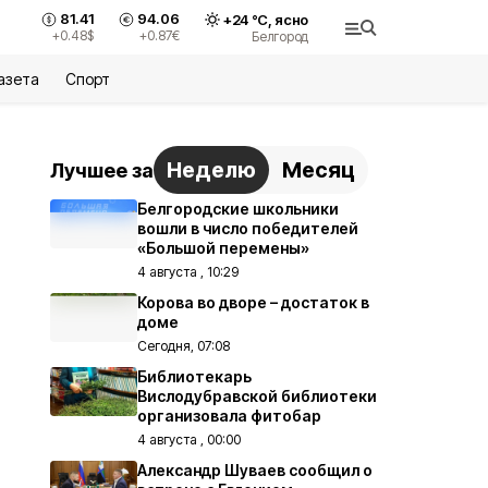
81.41
94.06
+
24
°С,
ясно
+0.48
$
+0.87
€
Белгород
азета
Спорт
Неделю
Месяц
Лучшее за
Белгородские школьники
вошли в число победителей
«Большой перемены»
4 августа , 10:29
Корова во дворе – достаток в
доме
Сегодня, 07:08
Библиотекарь
Вислодубравской библиотеки
организовала фитобар
4 августа , 00:00
Александр Шуваев сообщил о