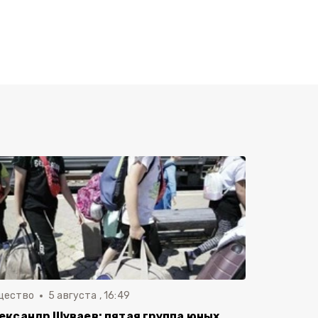
щество
5 августа , 16:49
ександр Шуваев: пятая группа юных