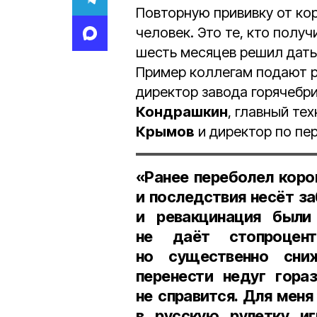
Повторную прививку от ко
человек. Это те, кто получ
шесть месяцев решил дат
Пример коллегам подают р
директор завода горячебр
Кондрашкин
, главный те
Крымов
и директор по пе
«Ранее переболел коро
и последствия несёт за
и ревакцинация были
не даёт стопроцент
но существенно сни
перенести недуг гора
не справится. Для меня
в русскую рулетку и