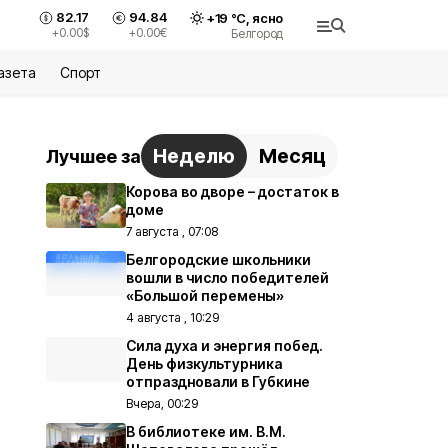
82.17
94.84
+
19
°С,
ясно
+0.00
$
+0.00
€
Белгород
азета
Спорт
Неделю
Месяц
Лучшее за
Корова во дворе – достаток в
доме
7 августа , 07:08
Белгородские школьники
вошли в число победителей
«Большой перемены»
4 августа , 10:29
Сила духа и энергия побед.
День физкультурника
отпраздновали в Губкине
Вчера, 00:29
В библиотеке им. В.М.