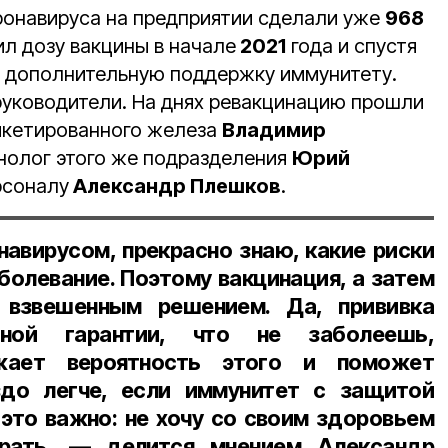
ронавируса на предприятии сделали уже
968
ил дозу вакцины в начале
2021
года и спустя
ь дополнительную поддержку иммунитету.
уководители. На днях ревакцинацию прошли
икетированного железа
Владимир
хнолог этого же подразделения
Юрий
рсоналу
Александр Плешков
.
навирусом, прекрасно знаю, какие риски
болевание. Поэтому вакцинация, а затем
 взвешенным решением. Да, прививка
ной гарантии, что не заболеешь,
жает вероятность этого и поможет
здо легче, если иммунитет с защитой
 это важно: не хочу со своим здоровьем
грать, — делится мнением
Александр