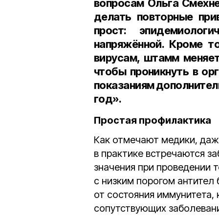
вопросам
Ольга Смехн
делать повторные при
прост: эпидемиологи
напряжённой. Кроме т
вирусам, штамм меняет
чтобы проникнуть в ор
показаниям дополнитель
год».
Простая профилактика
Как отмечают медики, даже
в практике встречаются з
значения при проведении т
с низким порогом антител 
от состояния иммунитета, 
сопутствующих заболеван