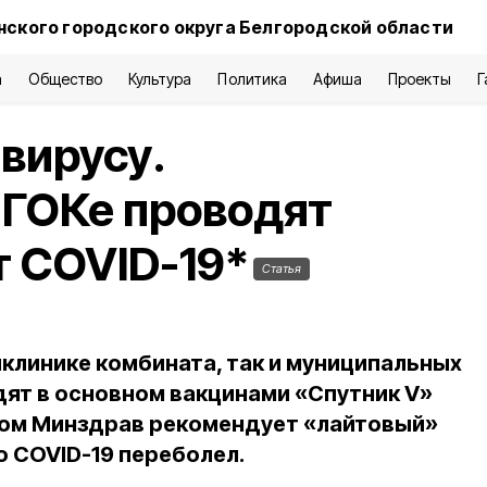
нского городского округа Белгородской области
а
Общество
Культура
Политика
Афиша
Проекты
Г
 вирусу.
 ГОКе проводят
 COVID-19*
Статья
иклинике комбината, так и муниципальных
ят в основном вакцинами «Спутник V»
этом Минздрав рекомендует «лайтовый»
о COVID-19 переболел.