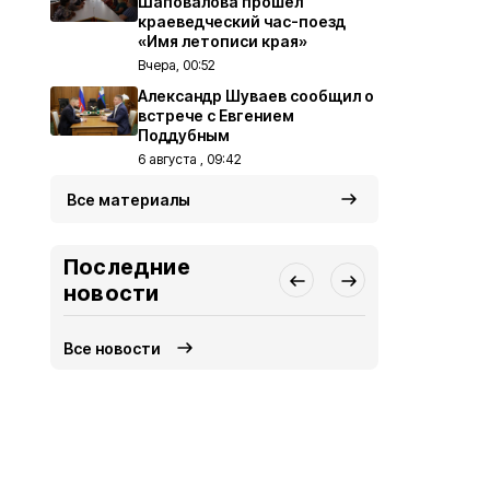
Шаповалова прошёл
краеведческий час-поезд
«Имя летописи края»
Вчера, 00:52
Александр Шуваев сообщил о
встрече с Евгением
Поддубным
6 августа , 09:42
Все материалы
Последние
новости
Все новости