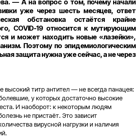
ёва
. — А на вопрос о том, почему начали
вивки уже через шесть месяцев, ответ
ческая обстановка остаётся крайне
ого, COVID-19 относится к мутирующим
ся и может находить новые «лазейки»,
ганизм. Поэтому по эпидемиологическим
ная защита нужна уже сейчас, а не через
 высокий титр антител — не всегда панацея:
аболевшие, у которых достаточно высокие
еста. И наоборот: к некоторым людям
болезнь не пристаёт. Это зависит
количества вирусной нагрузки и наличия
ий.