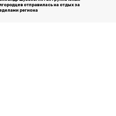
лгородцев отправилась на отдых за
еделами региона