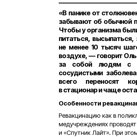
«В панике от столкнов
забывают об обычной п
Чтобы у организма был
питаться, высыпаться,
не менее 10 тысяч ша
воздухе, — говорит Ол
за собой людям с и
сосудистыми заболева
всего переносят ко
в стационар и чаще ост
Особенности ревакцина
Ревакцинацию как в полик
медучреждениях проводят 
и «Спутник Лайт». При эт