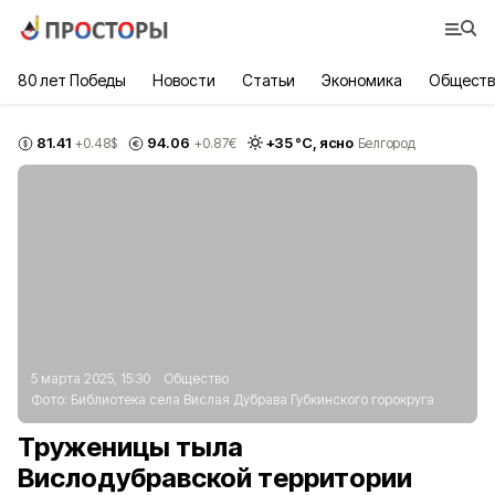
80 лет Победы
Новости
Статьи
Экономика
Обществ
81.41
94.06
+
35
°С,
ясно
+0.48
$
+0.87
€
Белгород
5 марта 2025, 15:30
Общество
Фото:
Библиотека села Вислая Дубрава Губкинского горокруга
Труженицы тыла
Вислодубравской территории