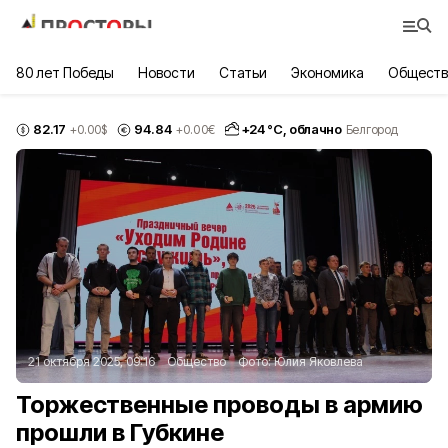
80 лет Победы
Новости
Статьи
Экономика
Обществ
82.17
94.84
+
24
°С,
облачно
+0.00
$
+0.00
€
Белгород
21 октября 2025, 09:16
Общество
Фото:
Юлия Яковлева
Торжественные проводы в армию
прошли в Губкине