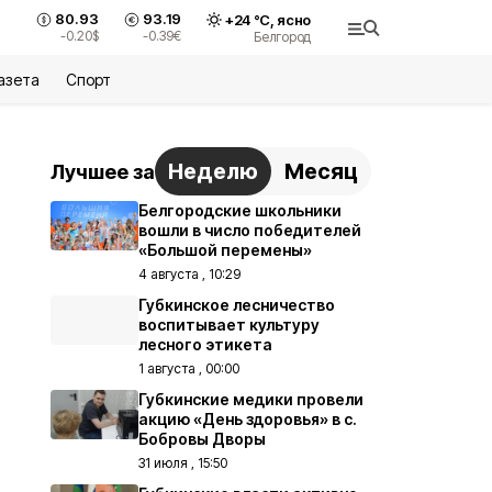
80.93
93.19
+
24
°С,
ясно
-0.20
$
-0.39
€
Белгород
азета
Спорт
Неделю
Месяц
Лучшее за
Белгородские школьники
вошли в число победителей
«Большой перемены»
4 августа , 10:29
Губкинское лесничество
воспитывает культуру
лесного этикета
1 августа , 00:00
Губкинские медики провели
акцию «День здоровья» в с.
Бобровы Дворы
31 июля , 15:50