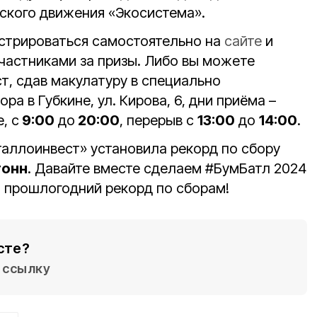
ского движения «Экосистема».
стрироваться самостоятельно на
сайте
и
участниками за призы. Либо вы можете
, сдав макулатуру в специально
ра в Губкине, ул. Кирова, 6, дни приёма –
, с
9:00
до
20:00
, перерыв с
13:00
до
14:00
.
таллоинвест» установила рекорд по сбору
 тонн
. Давайте вместе сделаем #БумБатл 2024
 прошлогодний рекорд по сборам!
сте?
ссылку