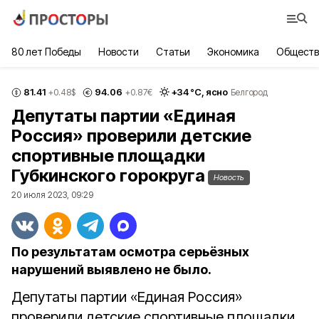
80 лет Победы
Новости
Статьи
Экономика
Обществ
81.41
94.06
+
34
°С,
ясно
+0.48
$
+0.87
€
Белгород
Депутаты партии «Единая
Россия» проверили детские
спортивные площадки
Губкинского горокруга
Новость
20 июля 2023, 09:29
По результатам осмотра серьёзных
нарушений выявлено не было.
Депутаты партии «Единая Россия»
проверили детские спортивные площадки