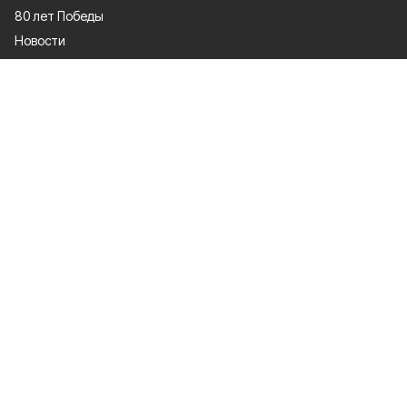
80 лет Победы
Новости
Статьи
Экономика
Культура
Общество
Политика
Афиша
Проекты
Газета
Спорт
О проекте
Об издании
Правила использования
Рекламодатели
Политика конфиденциальности