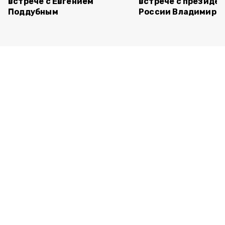
встрече с Евгением
встрече с президе
Поддубным
России Владимиро