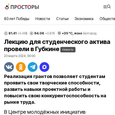
80 лет Победы
Новости
Статьи
Экономика
Обществ
81.41
94.06
+
35
°С,
ясно
+0.48
$
+0.87
€
Белгород
Лекцию для студенческого актива
провели в Губкине
Новость
23 марта 2024, 00:00
Реализация грантов позволяет студентам
проявить свои творческие способности,
развить навыки проектной работы и
повысить свою конкурентоспособность на
рынке труда.
В Центре молодёжных инициатив