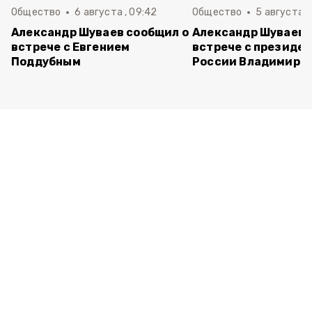
Общество
6 августа , 09:42
Общество
5 августа , 
Александр Шуваев сообщил о
Александр Шуваев 
встрече с Евгением
встрече с президе
Поддубным
России Владимиро