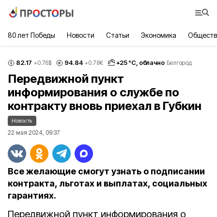
80 лет Победы
Новости
Статьи
Экономика
Обществ
82.17
94.84
+
25
°С,
облачно
+0.76
$
+0.78
€
Белгород
Передвижной пункт
информирования о службе по
контракту вновь приехал в Губкин
Новость
22 мая 2024, 09:37
Все желающие смогут узнать о подписании
контракта, льготах и выплатах, социальных
гарантиях.
Передвижной пункт информирования о