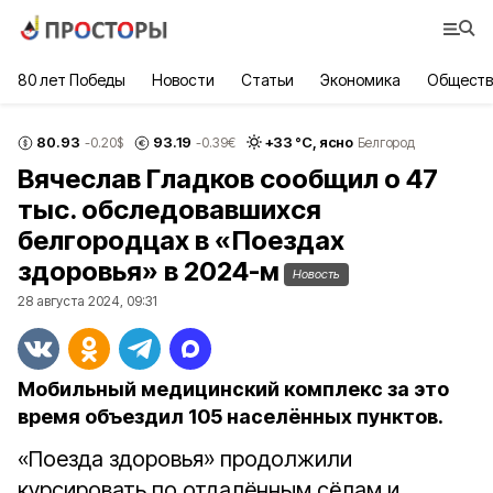
80 лет Победы
Новости
Статьи
Экономика
Обществ
80.93
93.19
+
33
°С,
ясно
-0.20
$
-0.39
€
Белгород
Вячеслав Гладков сообщил о 47
тыс. обследовавшихся
белгородцах в «Поездах
здоровья» в 2024-м
Новость
28 августа 2024, 09:31
Мобильный медицинский комплекс за это
время объездил 105 населённых пунктов.
«Поезда здоровья» продолжили
курсировать по отдалённым сёлам и