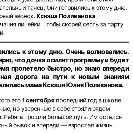
ательный танец. Они готовились к этому дню,
ервый звонок.
Ксюша Поливанова
ания линейки, чтобы скорей сесть за парту
й.
ились к этому дню. Очень волновались.
ерю, что дочка осилит программу и будет
емя пролетело быстро, но знаю впереди
нная дорога на пути к новым знаниям
делилась мама Ксюши
Юлия Поливанова
.
кого это
1 сентября
последний год в школе.
ные, но уверенные в себе стояли рядом
. Ребята прошли большой путь. Им остался
ый рывок и впереди — взрослая жизнь.