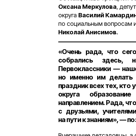
Оксана Меркулова
, депу
округа
Василий Камарди
по социальным вопросам и
Николай Анисимов
.
«Очень рада, что сег
собрались здесь, н
Первоклассники — наше
но именно им делать 
праздник всех тех, кто 
округа образовани
направлением. Рада, что
с друзьями, учителям
на пути к знаниям», — 
Вчерашние детсадовцы, а 