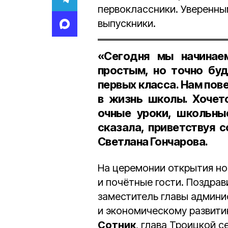
первоклассники. Уверенны
выпускники.
«Сегодня мы начинае
простым, но точно бу
первых класса
. Нам пов
в жизнь школы. Хочетс
очные уроки, школьны
сказала, приветствуя 
Светлана Гончарова
.
На церемонии открытия но
и почётные гости. Поздрав
заместитель главы админи
и экономическому развити
Сотник
, глава Троицкой 