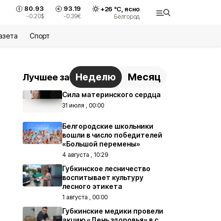
80.93
93.19
+
26
°С,
ясно
-0.20
$
-0.39
€
Белгород
азета
Спорт
Неделю
Месяц
Лучшее за
Сила материнского сердца
31 июля , 00:00
Белгородские школьники
вошли в число победителей
«Большой перемены»
4 августа , 10:29
Губкинское лесничество
воспитывает культуру
лесного этикета
1 августа , 00:00
Губкинские медики провели
акцию «День здоровья» в с.