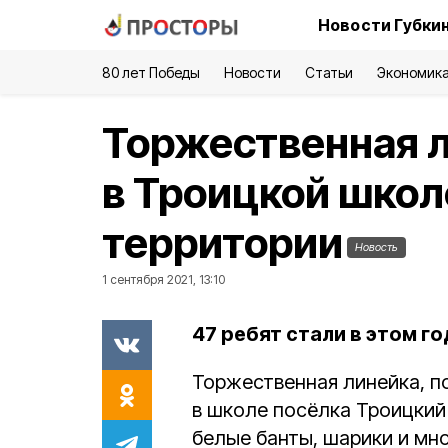
Новости Губки
80 лет Победы
Новости
Статьи
Экономик
Торжественная 
в Троицкой школ
территории
Новость
1 сентября 2021, 13:10
47 ребят стали в этом г
Торжественная линейка, п
в школе посёлка Троицкий 
белые банты, шарики и мн