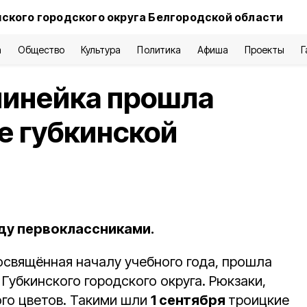
нского городского округа Белгородской области
а
Общество
Культура
Политика
Афиша
Проекты
Г
линейка прошла
е губкинской
оду первоклассниками.
освящённая началу учебного года, прошла
Губкинского городского округа. Рюкзаки,
ого цветов. Такими шли
1 сентября
троицкие