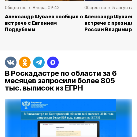
Общество
Вчера, 09:42
Общество
5 августа , 
Александр Шуваев сообщил о
Александр Шуваев 
встрече с Евгением
встрече с президе
Поддубным
России Владимиро
В Роскадастре по области за 6
месяцев запросили более 805
тыс. выписок из ЕГРН