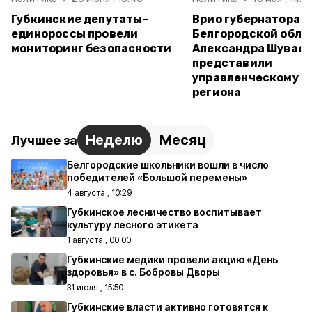
Губкинские депутаты-
Врио губернатора
единороссы провели
Белгородской обла
мониторинг безопасности
Александра Шувае
представили
управленческому а
региона
Неделю
Месяц
Лучшее за
Белгородские школьники вошли в число
победителей «Большой перемены»
4 августа , 10:29
Губкинское лесничество воспитывает
культуру лесного этикета
1 августа , 00:00
Губкинские медики провели акцию «День
здоровья» в с. Бобровы Дворы
31 июля , 15:50
Губкинские власти активно готовятся к