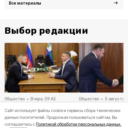
Все материалы
Выбор редакции
Общество
Вчера, 09:42
Общество
5 августа , 
Александр Шуваев сообщил о
Александр Шуваев 
Cайт использует файлы cookie и сервисы сбора технических
встрече с Евгением
встрече с президе
данных посетителей.
Продолжая пользоваться сайтом, Вы
Поддубным
России Владимиро
соглашаетесь с
Политикой обработки персональных данных.