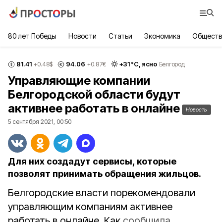
80 лет Победы
Новости
Статьи
Экономика
Обществ
81.41
94.06
+
31
°С,
ясно
+0.48
$
+0.87
€
Белгород
Управляющие компании
Белгородской области будут
активнее работать в онлайне
Новость
5 сентября 2021, 00:50
Для них создадут сервисы, которые
позволят принимать обращения жильцов.
Белгородские власти порекомендовали
управляющим компаниям активнее
работать в онлайне. Как
сообщила