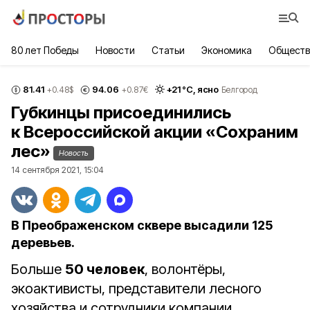
80 лет Победы
Новости
Статьи
Экономика
Обществ
81.41
94.06
+
21
°С,
ясно
+0.48
$
+0.87
€
Белгород
Губкинцы присоединились
к Всероссийской акции «Сохраним
лес»
Новость
14 сентября 2021, 15:04
В Преображенском сквере высадили 125
деревьев.
Больше
50 человек
, волонтёры,
экоактивисты, представители лесного
хозяйства и сотрудники компании