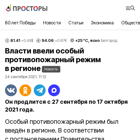
80 лет Победы
Новости
Статьи
Экономика
Обществ
81.41
94.06
+
25
°С,
ясно
+0.48
$
+0.87
€
Белгород
Власти ввели особый
противопожарный режим
в регионе
Новость
24 сентября 2021, 11:12
Он продлится с 27 сентября по 17 октября
2021 года.
Особый противопожарный режим был
введён в регионе. В соответствии
с постановлением Правительства