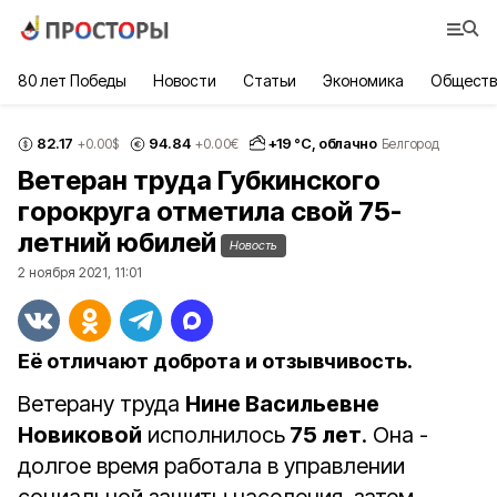
80 лет Победы
Новости
Статьи
Экономика
Обществ
82.17
94.84
+
19
°С,
облачно
+0.00
$
+0.00
€
Белгород
Ветеран труда Губкинского
горокруга отметила свой 75-
летний юбилей
Новость
2 ноября 2021, 11:01
Её отличают доброта и отзывчивость.
Ветерану труда
Нине Васильевне
Новиковой
исполнилось
75 лет
. Она ­
долгое время работала в управлении