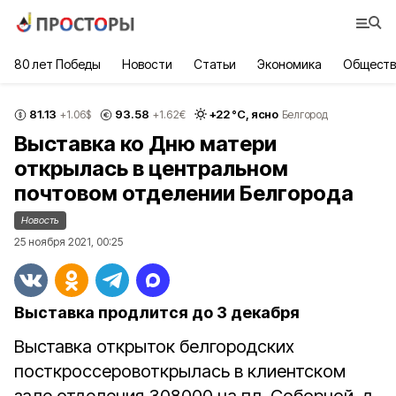
80 лет Победы
Новости
Статьи
Экономика
Обществ
81.13
93.58
+
22
°С,
ясно
+1.06
$
+1.62
€
Белгород
Выставка ко Дню матери
открылась в центральном
почтовом отделении Белгорода
Новость
25 ноября 2021, 00:25
Выставка продлится до 3 декабря
Выставка открыток белгородских
посткроссеровоткрылась в клиентском