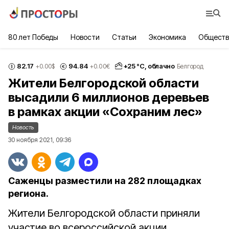
80 лет Победы
Новости
Статьи
Экономика
Обществ
82.17
94.84
+
25
°С,
облачно
+0.00
$
+0.00
€
Белгород
Жители Белгородской области
высадили 6 миллионов деревьев
в рамках акции «Сохраним лес»
Новость
30 ноября 2021, 09:36
Саженцы разместили на 282 площадках
региона.
Жители Белгородской области приняли
участие во всероссийской акции