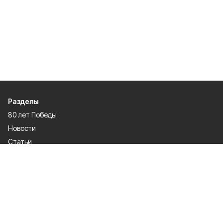
Разделы
80 лет Победы
Новости
Статьи
Экономика
Культура
Общество
Политика
Афиша
Проекты