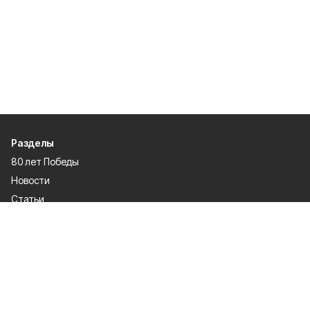
Разделы
80 лет Победы
Новости
Статьи
Экономика
Культура
Общество
Политика
Афиша