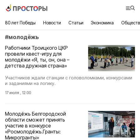
80 лет Победы
Новости
Статьи
Экономика
Обществ
#
молодёжь
Работники Троицкого ЦКР
провели квест-игру для
молодёжи «Я, ты, он, она –
детства дружная страна»
Участников ждали станции с головоломками, конкурсами
и заданиями на логику.
17 июля , 12:00
Молодёжь Белгородской
области сможет принять
участие в конкурсе
«Росмолодёжь.Гранты:
Микрогранты»