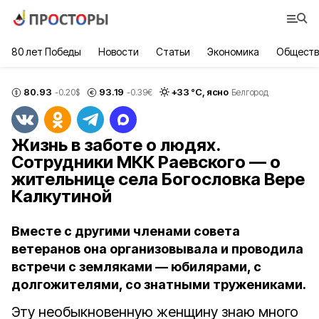
80 лет Победы
Новости
Статьи
Экономика
Обществ
80.93
93.19
+
33
°С,
ясно
-0.20
$
-0.39
€
Белгород
Жизнь в заботе о людях.
Сотрудники МКК Раевского — о
жительнице села Богословка Вере
Калкутиной
Вместе с другими членами совета
ветеранов она организовывала и проводила
встречи с земляками — юбилярами, с
долгожителями, со знатными тружениками.
Эту необыкновенную женщину знаю много