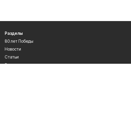
Разделы
80 лет Победы
Новости
Статьи
Экономика
Культура
Общество
Политика
Афиша
Проекты
Газета
Спорт